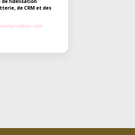
de fidélisation
etterie, de CRM et des
commercialiser-une-