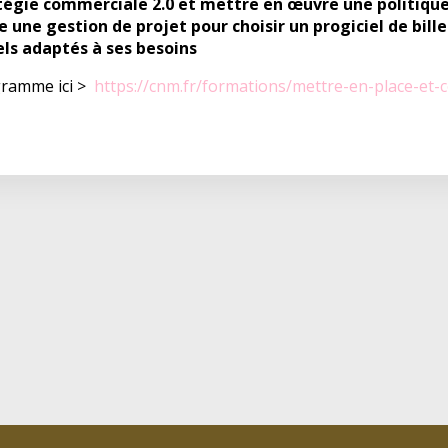
atégie commerciale 2.0 et mettre en œuvre une politique 
une gestion de projet pour choisir un progiciel de bill
els adaptés à ses besoins
gramme ici >
https://cnm.fr/formations/mettre-en-place-et-