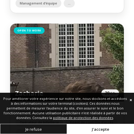
Management d’équipe
OPEN TO WORK
Zacharie
20
€/h
Pour améliorer votre expérience sur notre site, nous stockons et accédons
à des informations sur votre terminal (cookies). Ces données nous
permettent de mesurer l'audience du site, d'en assurer le suivi et le bon
Agent d’accueil et médiation
fonctionnement. Aucune utilisation publicitaire n'est réalisée à partir de vos
données. Consultez la
politique de protection des données
.
Opérateur de billetterie
Agent de contrôle d’accès
Je refuse
J'accepte